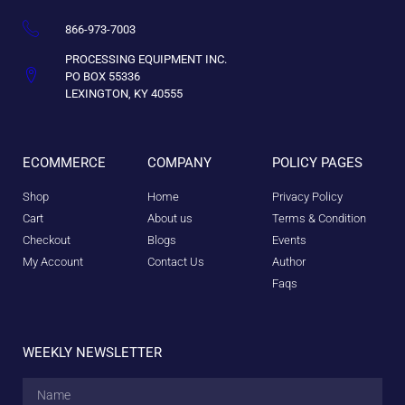
866-973-7003
PROCESSING EQUIPMENT INC.
PO BOX 55336
LEXINGTON, KY 40555
ECOMMERCE
COMPANY
POLICY PAGES
Shop
Home
Privacy Policy
Cart
About us
Terms & Condition
Checkout
Blogs
Events
My Account
Contact Us
Author
Faqs
WEEKLY NEWSLETTER