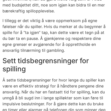
med budsjettet ditt, noe som igjen kan bidra til en mer
bærekraftig spillopplevelse.
I tillegg er det viktig å være oppmerksom på egne
følelser når du spiller. Hvis du merker at du begynner å
spille for å “ta igjen” tap, kan dette være et tegn på at
du bør ta en pause. Å gjenkjenne og respektere dine
egne grenser er avgjørende for å opprettholde en
ansvarlig tilnærming til gambling.
Sett tidsbegrensninger for
spilling
Å sette tidsbegrensninger for hvor lenge du spiller kan
være en effektiv strategi for å håndtere pengene dine
ansvarlig. Når du har en fastsatt tid for spilling, kan du
unngå å bli sugd inn i lange spilløkter som kan føre til
impulsive beslutninger. For å gjøre dette kan du bruke
en timer eller alarmer på telefonen din som minner deg