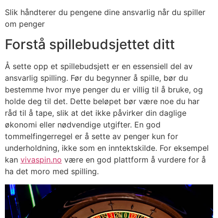
Slik håndterer du pengene dine ansvarlig når du spiller
om penger
Forstå spillebudsjettet ditt
Å sette opp et spillebudsjett er en essensiell del av
ansvarlig spilling. Før du begynner å spille, bør du
bestemme hvor mye penger du er villig til å bruke, og
holde deg til det. Dette beløpet bør være noe du har
råd til å tape, slik at det ikke påvirker din daglige
økonomi eller nødvendige utgifter. En god
tommelfingerregel er å sette av penger kun for
underholdning, ikke som en inntektskilde. For eksempel
kan
vivaspin.no
være en god plattform å vurdere for å
ha det moro med spilling.