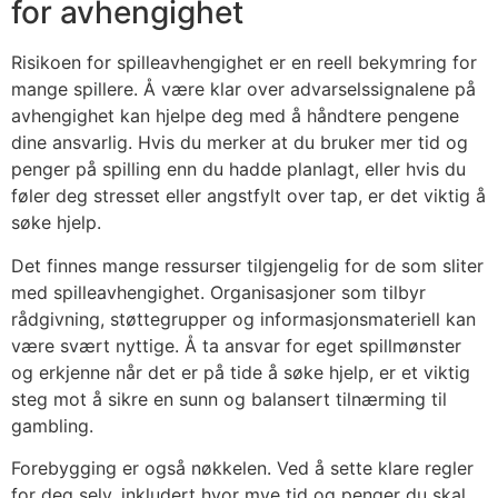
for avhengighet
Risikoen for spilleavhengighet er en reell bekymring for
mange spillere. Å være klar over advarselssignalene på
avhengighet kan hjelpe deg med å håndtere pengene
dine ansvarlig. Hvis du merker at du bruker mer tid og
penger på spilling enn du hadde planlagt, eller hvis du
føler deg stresset eller angstfylt over tap, er det viktig å
søke hjelp.
Det finnes mange ressurser tilgjengelig for de som sliter
med spilleavhengighet. Organisasjoner som tilbyr
rådgivning, støttegrupper og informasjonsmateriell kan
være svært nyttige. Å ta ansvar for eget spillmønster
og erkjenne når det er på tide å søke hjelp, er et viktig
steg mot å sikre en sunn og balansert tilnærming til
gambling.
Forebygging er også nøkkelen. Ved å sette klare regler
for deg selv, inkludert hvor mye tid og penger du skal