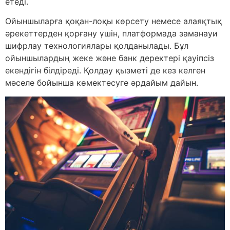
етеді.
Ойыншыларға қоқан-лоқы көрсету немесе алаяқтық
әрекеттерден қорғану үшін, платформада заманауи
шифрлау технологиялары қолданылады. Бұл
ойыншылардың жеке және банк деректері қауіпсіз
екендігін білдіреді. Қолдау қызметі де кез келген
мәселе бойынша көмектесуге әрдайым дайын.