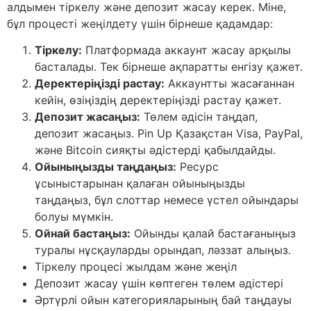
алдымен тіркелу және депозит жасау керек. Міне,
бұл процесті жеңілдету үшін бірнеше қадамдар:
Тіркелу:
Платформада аккаунт жасау арқылы
басталады. Тек бірнеше ақпаратты енгізу қажет.
Деректеріңізді растау:
Аккаунтты жасағаннан
кейін, өзіңіздің деректеріңізді растау қажет.
Депозит жасаңыз:
Төлем әдісін таңдап,
депозит жасаңыз. Pin Up Қазақстан Visa, PayPal,
және Bitcoin сияқты әдістерді қабылдайды.
Ойыныңызды таңдаңыз:
Ресурс
ұсыныстарынан қалаған ойыныңызды
таңдаңыз, бұл слоттар немесе үстел ойындары
болуы мүмкін.
Ойнай бастаңыз:
Ойынды қалай бастағаныңыз
туралы нұсқауларды орындап, ләззат алыңыз.
Тіркелу процесі жылдам және жеңіл
Депозит жасау үшін көптеген төлем әдістері
Әртүрлі ойын категорияларының бай таңдауы