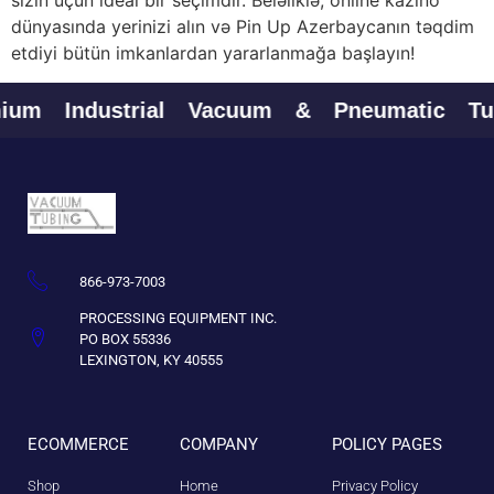
sizin üçün ideal bir seçimdir. Beləliklə, online kazino
dünyasında yerinizi alın və Pin Up Azerbaycanın təqdim
etdiyi bütün imkanlardan yararlanmağa başlayın!
Premium
Industrial
Vacuum
&
Pneumatic
866-973-7003
PROCESSING EQUIPMENT INC.
PO BOX 55336
LEXINGTON, KY 40555
ECOMMERCE
COMPANY
POLICY PAGES
Shop
Home
Privacy Policy