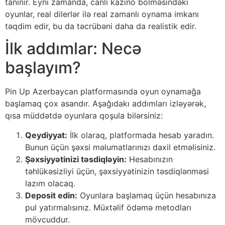
tanınır. Eyni zamanda, canlı kazino bölməsindəki
oyunlar, real dilerlər ilə real zamanlı oynama imkanı
təqdim edir, bu da təcrübəni daha da realistik edir.
İlk addımlar: Necə
başlayım?
Pin Up Azerbaycan platformasında oyun oynamağa
başlamaq çox asandır. Aşağıdakı addımları izləyərək,
qısa müddətdə oyunlara qoşula bilərsiniz:
Qeydiyyat:
İlk olaraq, platformada hesab yaradın.
Bunun üçün şəxsi məlumatlarınızı daxil etməlisiniz.
Şəxsiyyətinizi təsdiqləyin:
Hesabınızın
təhlükəsizliyi üçün, şəxsiyyətinizin təsdiqlənməsi
lazım olacaq.
Deposit edin:
Oyunlara başlamaq üçün hesabınıza
pul yatırmalısınız. Müxtəlif ödəmə metodları
mövcuddur.