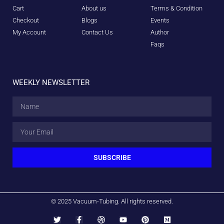
Cart
About us
Terms & Condition
Checkout
Blogs
Events
My Account
Contact Us
Author
Faqs
WEEKLY NEWSLETTER
SUBSCRIBE
© 2025 Vacuum-Tubing. All rights reserved.