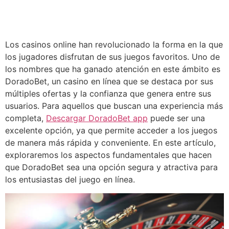
Los casinos online han revolucionado la forma en la que
los jugadores disfrutan de sus juegos favoritos. Uno de
los nombres que ha ganado atención en este ámbito es
DoradoBet, un casino en línea que se destaca por sus
múltiples ofertas y la confianza que genera entre sus
usuarios. Para aquellos que buscan una experiencia más
completa,
Descargar DoradoBet app
puede ser una
excelente opción, ya que permite acceder a los juegos
de manera más rápida y conveniente. En este artículo,
exploraremos los aspectos fundamentales que hacen
que DoradoBet sea una opción segura y atractiva para
los entusiastas del juego en línea.