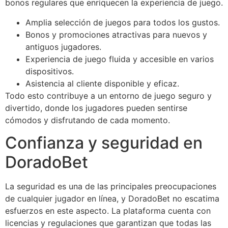
bonos regulares que enriquecen la experiencia de juego.
Amplia selección de juegos para todos los gustos.
Bonos y promociones atractivas para nuevos y
antiguos jugadores.
Experiencia de juego fluida y accesible en varios
dispositivos.
Asistencia al cliente disponible y eficaz.
Todo esto contribuye a un entorno de juego seguro y
divertido, donde los jugadores pueden sentirse
cómodos y disfrutando de cada momento.
Confianza y seguridad en
DoradoBet
La seguridad es una de las principales preocupaciones
de cualquier jugador en línea, y DoradoBet no escatima
esfuerzos en este aspecto. La plataforma cuenta con
licencias y regulaciones que garantizan que todas las