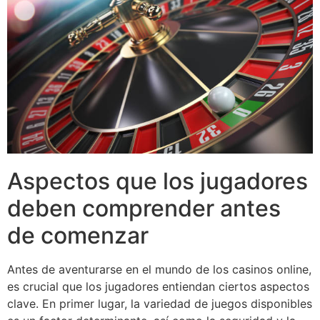
Aspectos que los jugadores
deben comprender antes
de comenzar
Antes de aventurarse en el mundo de los casinos online,
es crucial que los jugadores entiendan ciertos aspectos
clave. En primer lugar, la variedad de juegos disponibles