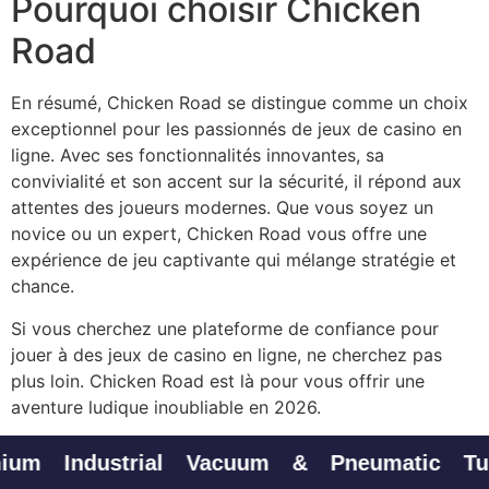
Pourquoi choisir Chicken
Road
En résumé, Chicken Road se distingue comme un choix
exceptionnel pour les passionnés de jeux de casino en
ligne. Avec ses fonctionnalités innovantes, sa
convivialité et son accent sur la sécurité, il répond aux
attentes des joueurs modernes. Que vous soyez un
novice ou un expert, Chicken Road vous offre une
expérience de jeu captivante qui mélange stratégie et
chance.
Si vous cherchez une plateforme de confiance pour
jouer à des jeux de casino en ligne, ne cherchez pas
plus loin. Chicken Road est là pour vous offrir une
aventure ludique inoubliable en 2026.
remium
Industrial
Vacuum
&
Pneumatic