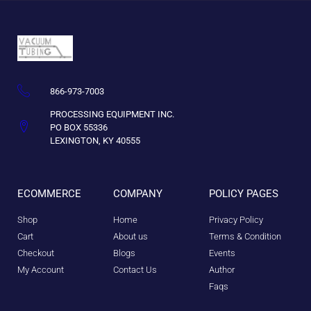
866-973-7003
PROCESSING EQUIPMENT INC.
PO BOX 55336
LEXINGTON, KY 40555
ECOMMERCE
COMPANY
POLICY PAGES
Shop
Home
Privacy Policy
Cart
About us
Terms & Condition
Checkout
Blogs
Events
My Account
Contact Us
Author
Faqs