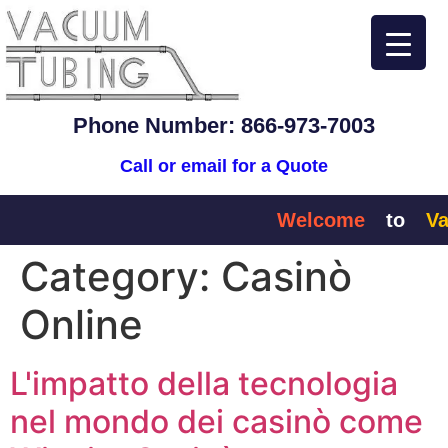
content
Phone Number: 866-973-7003
Call or email for a Quote
Welcome
to
Va
Category:
Casinò
Online
L'impatto della tecnologia
nel mondo dei casinò come