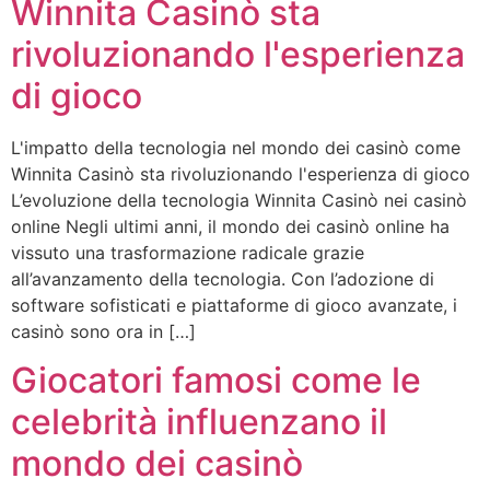
Winnita Casinò sta
rivoluzionando l'esperienza
di gioco
L'impatto della tecnologia nel mondo dei casinò come
Winnita Casinò sta rivoluzionando l'esperienza di gioco
L’evoluzione della tecnologia Winnita Casinò nei casinò
online Negli ultimi anni, il mondo dei casinò online ha
vissuto una trasformazione radicale grazie
all’avanzamento della tecnologia. Con l’adozione di
software sofisticati e piattaforme di gioco avanzate, i
casinò sono ora in […]
Giocatori famosi come le
celebrità influenzano il
mondo dei casinò