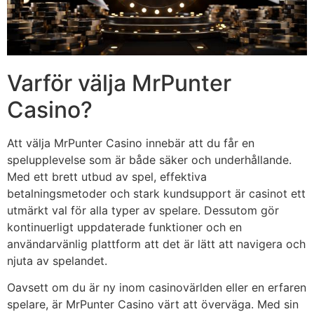
Varför välja MrPunter
Casino?
Att välja MrPunter Casino innebär att du får en
spelupplevelse som är både säker och underhållande.
Med ett brett utbud av spel, effektiva
betalningsmetoder och stark kundsupport är casinot ett
utmärkt val för alla typer av spelare. Dessutom gör
kontinuerligt uppdaterade funktioner och en
användarvänlig plattform att det är lätt att navigera och
njuta av spelandet.
Oavsett om du är ny inom casinovärlden eller en erfaren
spelare, är MrPunter Casino värt att överväga. Med sin