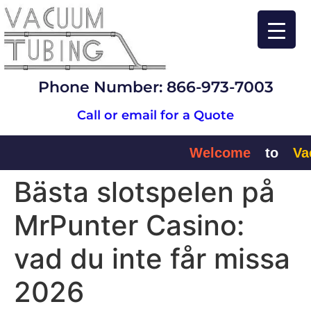
content
Phone Number: 866-973-7003
Call or email for a Quote
Welcome
to
Vac
Bästa slotspelen på
MrPunter Casino:
vad du inte får missa
2026