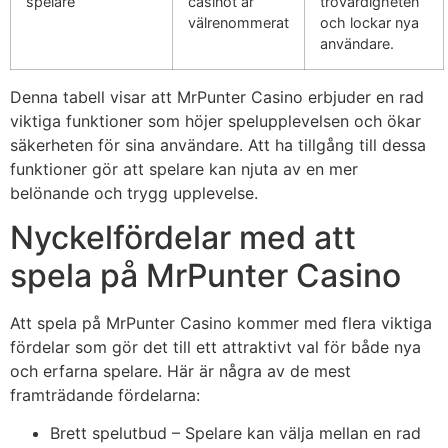
spelare
casinot är
trovärdigheten
välrenommerat
och lockar nya
användare.
Denna tabell visar att MrPunter Casino erbjuder en rad
viktiga funktioner som höjer spelupplevelsen och ökar
säkerheten för sina användare. Att ha tillgång till dessa
funktioner gör att spelare kan njuta av en mer
belönande och trygg upplevelse.
Nyckelfördelar med att
spela på MrPunter Casino
Att spela på MrPunter Casino kommer med flera viktiga
fördelar som gör det till ett attraktivt val för både nya
och erfarna spelare. Här är några av de mest
framträdande fördelarna:
Brett spelutbud – Spelare kan välja mellan en rad